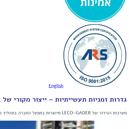
English
גדרות זמניות תעשייתיות – ייצור מקורי של LECO-GADER
מערכות הגידור של LECO-GADER מיוצרות במפעל החברה בתהליך מוקפד המבטיח חוזק, דיוק ועמידות לאורך זמן, ומספקות פתרון בטיחות אמין ומקצועי לאתרי בנייה, תשתיות ופיתוח ברחבי הארץ.