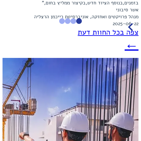
בזמנים,בנוסף הציוד חדש,בקיצור ממליץ בחום,"
תו
אשר סיבוני
די
מנהל פרויקטים ואחזקה
, אוניברסיטת רייכמן הרצליה
מנ
5
2025-06-22
Item
צפה בכל החוות דעת
1
←
of
4