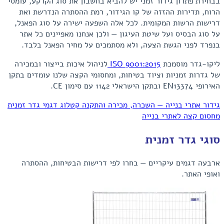
בבחירת פתרון גידור זמני יש להביא בחשבון את סוג הקרקע, עומסי
הרוח, תדירות ההזזה של קו הגידור, רמת ההסתרה הנדרשת ואת
דרישות הרשות המקומית. לכל אלה השפעה ישירה על סוג הפאנל,
על סוג הבסיס ועל שיטת העיגון — ולכן אנחנו מאפיינים כל אתר
בנפרד לפני הגשת הצעה, ולא מסתמכים על מחיר הפאנל בלבד.
ליקו-גדר מוסמכת
ISO 9001:2015
לניהול איכות בייצור ובמכירה
של גדרות זמניות וציוד בטיחות, ומחסומי הקצה שלנו עומדים בתקן
האירופי EN13374 ובתקן הישראלי 1142 עם סימון CE.
גידור אתרי בנייה — השכרה, מכירה והתקנה
קטלוג דגמי גדר זמנית
מחסום קצה לאתרי בנייה
סוגי גדר זמנית
ארבעה דגמים עיקריים — בחרו לפי דרישות הבטיחות, ההסתרה
ואופי האתר.