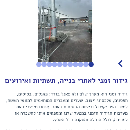
Item
גידור זמני לאתרי בנייה, תשתיות ואירועים
1
of
11
גידור זמני הוא מערך שלם ולא פאנל בודד: פאנלים, בסיסים,
תפסנים, אלכסוני ייצוב, שערים ומעברים המותאמים לתוואי השטח,
למשך הפרויקט ולדרישות הבטיחות באתר. אנחנו מייצרים את
מערכות הגידור הזמני במפעל שלנו ומספקים אותן להשכרה או
למכירה, כולל הובלה והתקנה בכל הארץ.