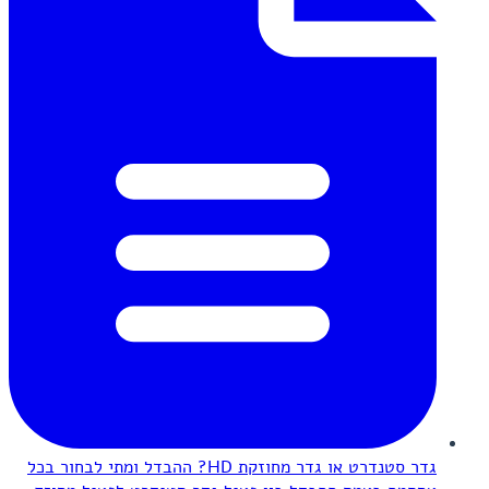
גדר סטנדרט או גדר מחוזקת HD? ההבדל ומתי לבחור בכל