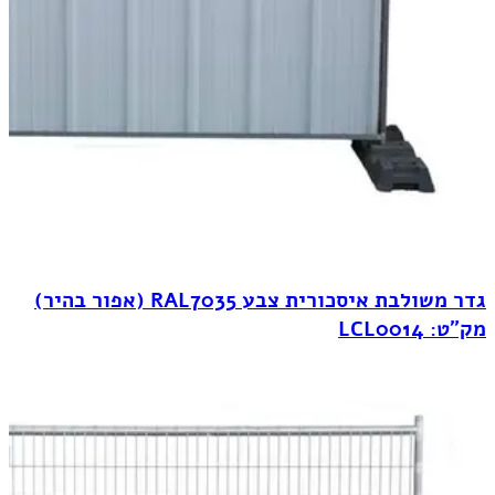
גדר משולבת איסכורית צבע RAL7035 (אפור בהיר)
מק"ט: LCL0014