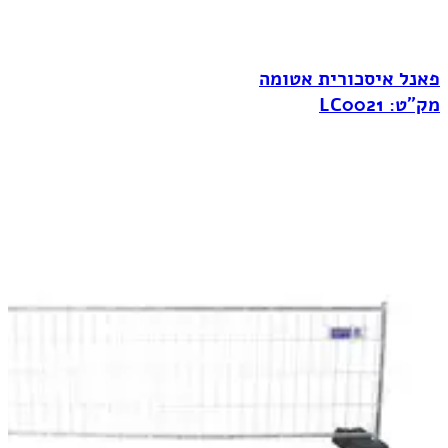
פאנל איסכורית אטומה
מק"ט: LC0021