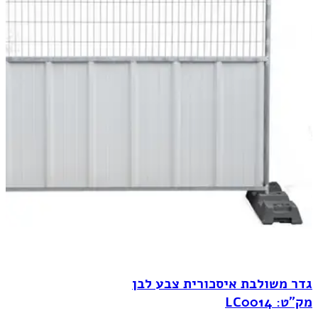
גדר משולבת איסכורית צבע לבן
מק"ט: LC0014