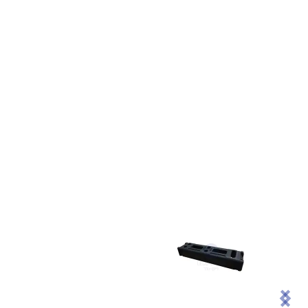
Item
1
of
1
Item